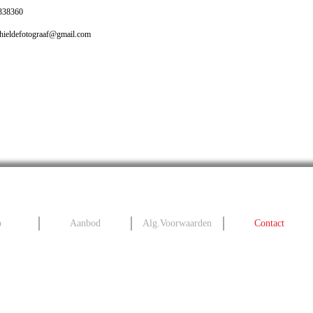
0338360
chieldefotograaf@gmail.com
o
Aanbod
Alg.Voorwaarden
Contact