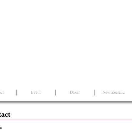
eur
Event
Dakar
New Zealand
tact
as