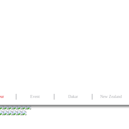
eur
Event
Dakar
New Zealand